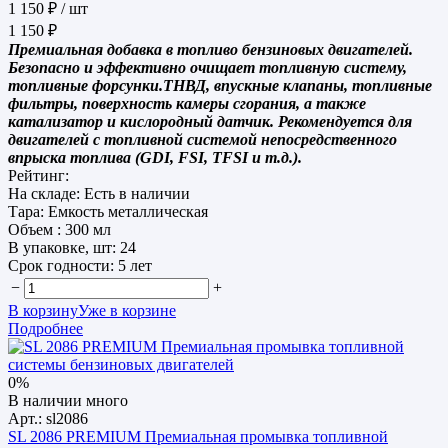
1 150 ₽
/ шт
1 150 ₽
Премиальная добавка в топливо бензиновых двигателей.
Безопасно и эффективно очищает топливную систему,
топливные форсунки.ТНВД, впускные клапаны, топливные
фильтры, поверхность камеры сгорания, а также
катализатор и кислородный датчик. Рекомендуется для
двигателей с топливной системой непосредственного
впрыска топлива (GDI, FSI, TFSI и т.д.).
Рейтинг:
На складе:
Есть в наличии
Тара:
Емкость металлическая
Объем :
300 мл
В упаковке, шт:
24
Срок годности:
5 лет
−
+
В корзину
Уже в корзине
Подробнее
0%
В наличии много
Арт.: sl2086
SL 2086 PREMIUM Премиальная промывка топливной