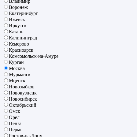
Владимир
Воронеж
Екатеринбург
Ижевск
Иркутск
Казань
Калининград
Кемерово
Красноярск
Комсомольск-на-Амуре
Курган
Москва
Мурманск
Мценск
Новозыбков
Новокузнецк
Новосибирск
Октябрьский
Омск
Орел
Пенза
Пермь
Ростов-на-Дону