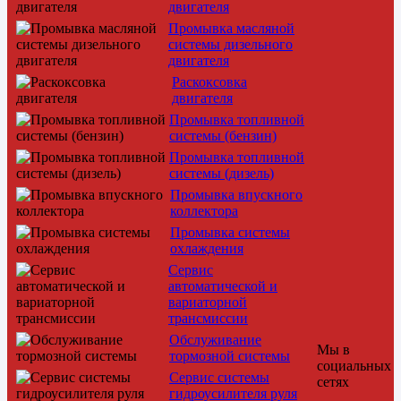
двигателя
Промывка масляной
системы дизельного
двигателя
Раскоксовка
двигателя
Промывка топливной
системы (бензин)
Промывка топливной
системы (дизель)
Промывка впускного
коллектора
Промывка системы
охлаждения
Сервис
автоматической и
вариаторной
трансмиссии
Обслуживание
Мы в
тормозной системы
социальных
Сервис системы
сетях
гидроусилителя руля