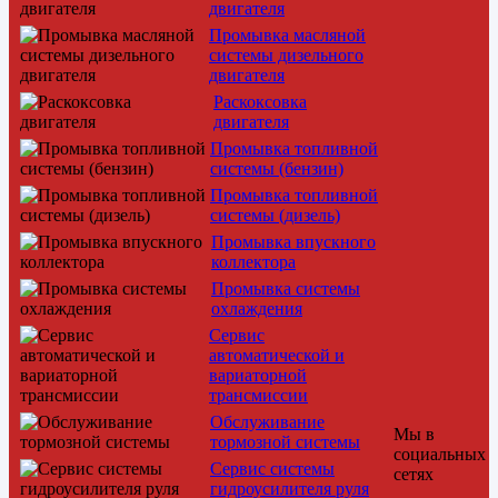
двигателя
Промывка масляной
системы дизельного
двигателя
Раскоксовка
двигателя
Промывка топливной
системы (бензин)
Промывка топливной
системы (дизель)
Промывка впускного
коллектора
Промывка системы
охлаждения
Сервис
автоматической и
вариаторной
трансмиссии
Обслуживание
Мы в
тормозной системы
социальных
Сервис системы
сетях
гидроусилителя руля