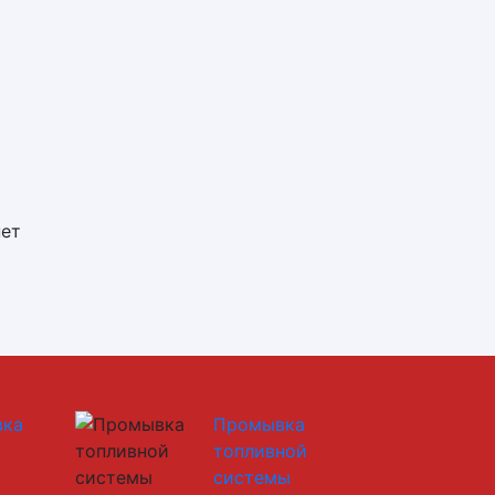
нет
вка
Промывка
топливной
системы