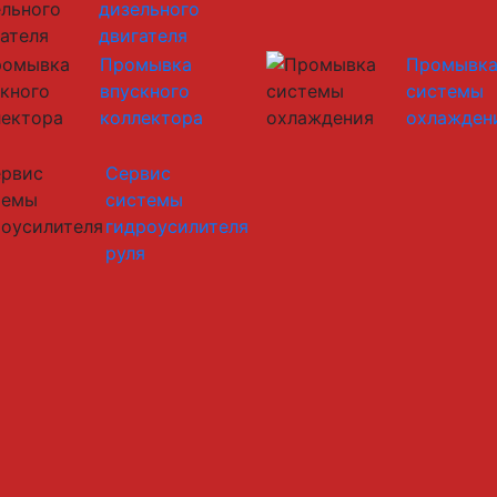
дизельного
двигателя
Промывка
Промывк
впускного
системы
коллектора
охлажден
Сервис
системы
гидроусилителя
руля