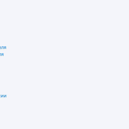
еля
ля
сии