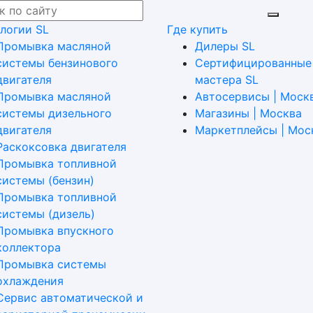
логии SL
Где купить
Промывка масляной
Дилеры SL
системы бензинового
Сертифицированные
двигателя
мастера SL
Промывка масляной
Автосервисы | Моск
системы дизельного
Магазины | Москва
двигателя
Маркетплейсы | Мос
Раскоксовка двигателя
Промывка топливной
системы (бензин)
Промывка топливной
системы (дизель)
Промывка впускного
коллектора
Промывка системы
охлаждения
Сервис автоматической и