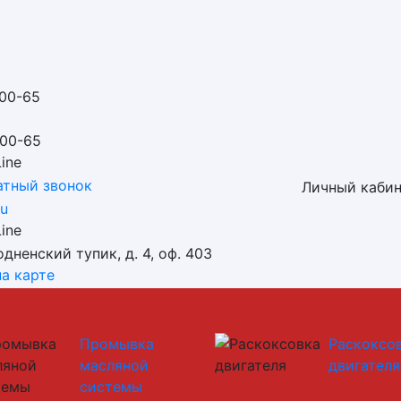
-00-65
-00-65
ine
атный звонок
Личный каби
ru
ine
одненский тупик, д. 4, оф. 403
а карте
Промывка
Раскоксо
масляной
двигателя
системы