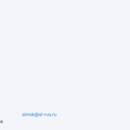
slmsk@sl-rus.ru
ые