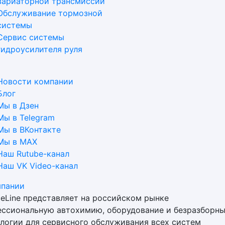
вариаторной трансмиссии
Обслуживание тормозной
системы
Сервис системы
гидроусилителя руля
Новости компании
Блог
Мы в Дзен
Мы в Telegram
Мы в ВКонтакте
Мы в MAX
Наш Rutube-канал
Наш VK Video-канал
мпании
ceLine представляет на российском рынке
ссиональную автохимию, оборудование и безразборн
логии для сервисного обслуживания всех систем