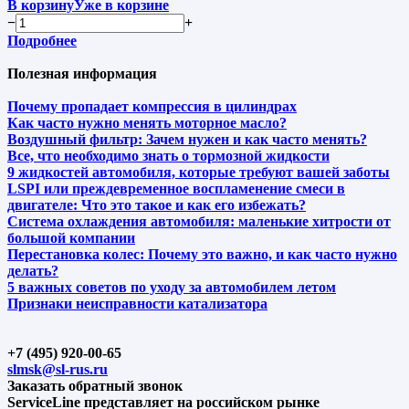
В корзину
Уже в корзине
−
+
Подробнее
Полезная информация
Почему пропадает компрессия в цилиндрах
Как часто нужно менять моторное масло?
Воздушный фильтр: Зачем нужен и как часто менять?
Все, что необходимо знать о тормозной жидкости
9 жидкостей автомобиля, которые требуют вашей заботы
LSPI или преждевременное воспламенение смеси в
двигателе: Что это такое и как его избежать?
Система охлаждения автомобиля: маленькие хитрости от
большой компании
Перестановка колес: Почему это важно, и как часто нужно
делать?
5 важных советов по уходу за автомобилем летом
Признаки неисправности катализатора
+7 (495) 920-00-65
slmsk@sl-rus.ru
Заказать обратный звонок
ServiceLine представляет на российском рынке