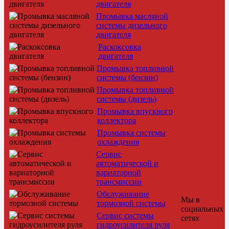
двигателя
Промывка масляной
системы дизельного
двигателя
Раскоксовка
двигателя
Промывка топливной
системы (бензин)
Промывка топливной
системы (дизель)
Промывка впускного
коллектора
Промывка системы
охлаждения
Сервис
автоматической и
вариаторной
трансмиссии
Обслуживание
Мы в
тормозной системы
социальных
Сервис системы
сетях
гидроусилителя руля