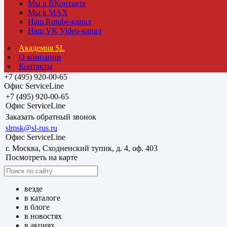
Мы в ВКонтакте
Мы в MAX
Наш Rutube-канал
Наш VK Video-канал
Академия SL
О компании
Контакты
+7 (495) 920-00-65
Офис ServiceLine
+7 (495) 920-00-65
Офис ServiceLine
Заказать обратный звонок
slmsk@sl-rus.ru
Офис ServiceLine
г. Москва, Сходненский тупик, д. 4, оф. 403
Посмотреть на карте
везде
в каталоге
в блоге
в новостях
в акциях