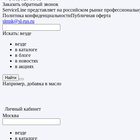
Заказать обратный звонок
ServiceLine представляет на российском рынке профессиональ
Политика конфиденциальности
Публичная оферта
slmsk@sl-rus.ru
Искать:
везде
везде
в каталоге
в блоге
в новостях
в акциях
Найти
Например,
добавка в масло
Личный кабинет
Москва
везде
в каталоге