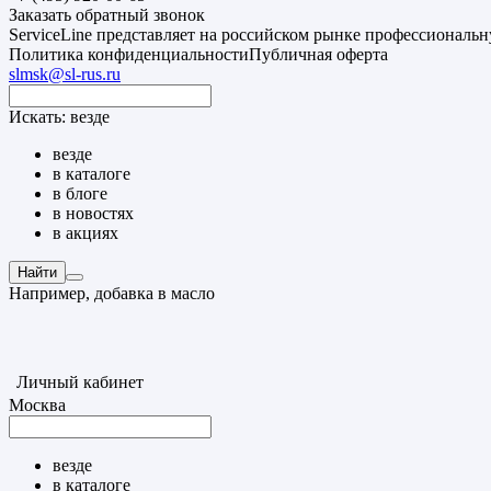
Заказать обратный звонок
ServiceLine представляет на российском рынке профессиональ
Политика конфиденциальности
Публичная оферта
slmsk@sl-rus.ru
Искать:
везде
везде
в каталоге
в блоге
в новостях
в акциях
Найти
Например,
добавка в масло
Личный кабинет
Москва
везде
в каталоге