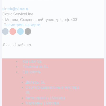
Стерлитамак
slmsk@sl-rus.ru
Офис ServiceLine
Ташкент (Узбекистан)
г. Москва, Сходненский тупик, д. 4, оф. 403
Томск
Посмотреть на карте
Тула
Тюмень
Личный кабинет
Ульяновск
Уфа
Хабаровск
Каталог SL
Технологии SL
Южно-Сахалинск
Где купить
Якутск
Дилеры SL
Сертифицированные мастера
Или укажите в поле
(и выберите его в списке)
SL
Автосервисы | Москва
Магазины | Москва