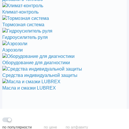
Климат-контроль
Тормозная система
Гидроусилитель руля
Аэрозоли
Оборудование для диагностики
Средства индивидуальной защиты
Масла и смазки LUBREX
Аэрозоли
Масляная система
Климат-контроль
Гидроусилитель
Раскоксовка
Тормозная
Впускной
Система
Обслуживание
охлаждения
двигателя
коллектор
система
руля
трансмиссии
Топливная система
Топливная система
Оборудование для
Добавки в топливо
Средства
индивидуальной
диагностики
(бензин)
(дизель)
по популярности
по цене
по алфавиту
Масла и смазки
защиты