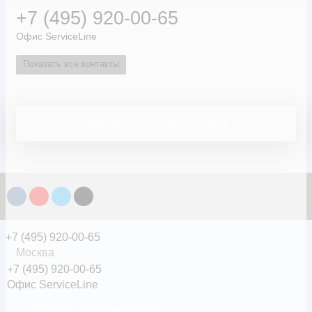
+7 (495) 920-00-65
Мурманск
Офис ServiceLine
Мценск
Показать все контакты
Новозыбков
Новокузнецк
Новосибирск
Заказать обратный звонок
Октябрьский
Омск
Орел
Пенза
Пермь
+7 (495) 920-00-65
Ростов-на-Дону
Москва
Санкт-Петербург
+7 (495) 920-00-65
Офис ServiceLine
Саратов
Заказать обратный звонок
Смоленск