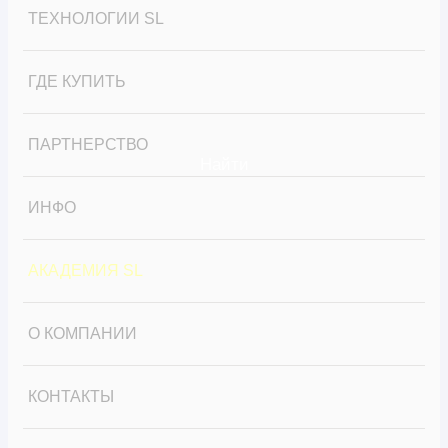
ТЕХНОЛОГИИ SL
Витебск (Беларусь)
Владивосток
ГДЕ КУПИТЬ
Владимир
Воронеж
ПАРТНЕРСТВО
Екатеринбург
Найти
Ижевск
ИНФО
Иркутск
Казань
АКАДЕМИЯ SL
Калининград
Кемерово
О КОМПАНИИ
Красноярск
Комсомольск-на-Амуре
КОНТАКТЫ
Курган
Москва