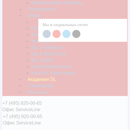
Маркетплейсы | Москва
К сожалению, такой город не найден.
Партнерство
Инфо
Запомнить мой город
Мы в социальных сетях
Новости компании
Блог
Мы в Дзен
Мы в Telegram
Мы в ВКонтакте
Если вам не удалось найти свой населенный пункт в нашем 
Мы в MAX
точ
Наш Rutube-канал
Наш VK Video-канал
Академия SL
О компании
Контакты
+7 (495) 920-00-65
Офис ServiceLine
+7 (495) 920-00-65
Офис ServiceLine